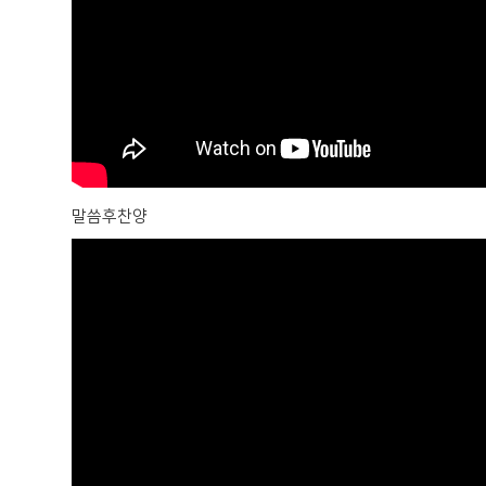
말씀후찬양