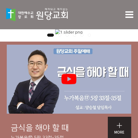
금식을 해야 할 때
누가복음⑰ 5장 33절-35절