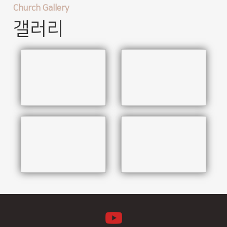
Church Gallery
갤러리