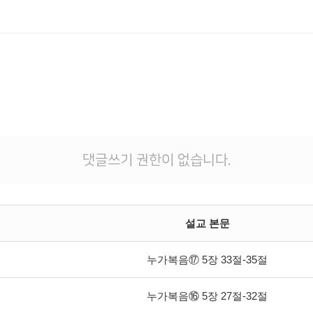
댓글쓰기 권한이 없습니다.
설교 본문
누가복음⑰ 5장 33절-35절
누가복음⑯ 5장 27절-32절