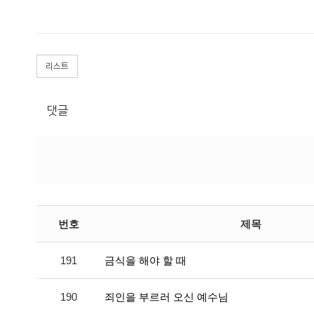
리스트
댓글
번호
제목
191
금식을 해야 할 때
190
죄인을 부르러 오신 예수님