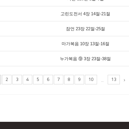
고린도전서 4장 14절-21절
잠언 23장 22절-25절
마가복음 10장 13절-16절
누가복음 ⑨ 3장 23절-38절
2
3
4
5
6
7
8
9
10
13
...