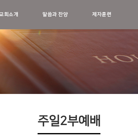
교회소개
말씀과 찬양
제자훈련
주일2부예배