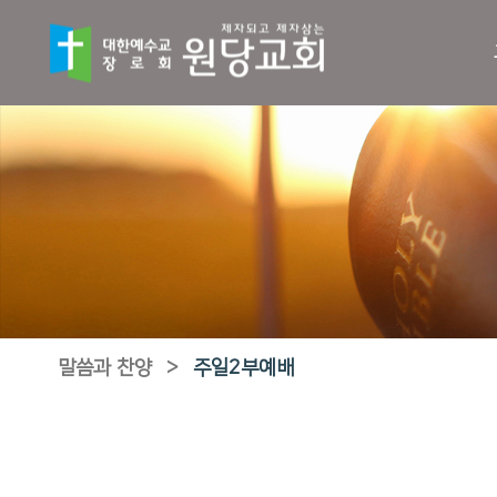
말씀과 찬양
>
주일2부예배