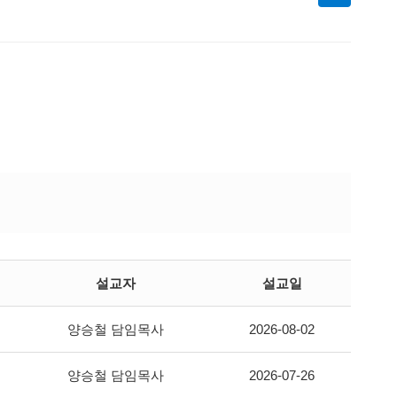
설교자
설교일
양승철 담임목사
2026-08-02
양승철 담임목사
2026-07-26