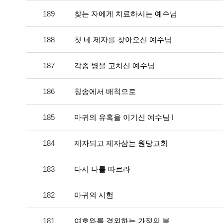
189
찾는 자에게 치료하시는 예수님
188
첫 네 제자를 찾아오신 예수님
187
각종 병을 고치신 예수님
186
칭송에서 배척으로
185
마귀의 유혹을 이기신 예수님 I
184
제자되고 제자삼는 원당교회
183
다시 나를 따르라
182
마귀의 시험
181
여호와를 경외하는 가정의 복