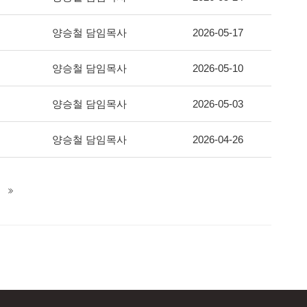
양승철 담임목사
2026-05-17
양승철 담임목사
2026-05-10
양승철 담임목사
2026-05-03
양승철 담임목사
2026-04-26