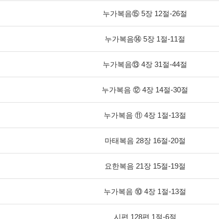
누가복음⑮ 5장 12절-26절
누가복음​⑭ 5장 1절-11절
누가복음⑬ 4장 31절-44절
누가복음 ⑫ 4장 14절-30절
누가복음 ⑪ 4장 1절-13절
마태복음 28장 16절-20절
요한복음 21장 15절-19절
누가복음 ⑩ 4장 1절-13절
시편 128편 1절-6절