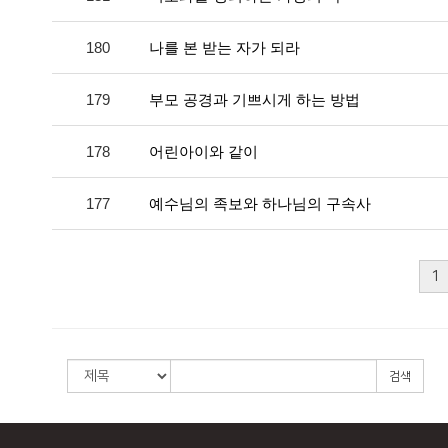
180
나를 본 받는 자가 되라
179
부모 공경과 기쁘시게 하는 방법
178
어린아이와 같이
177
예수님의 족보와 하나님의 구속사
1
검색