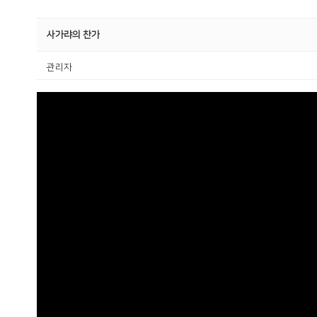
사가랴의 찬가
관리자