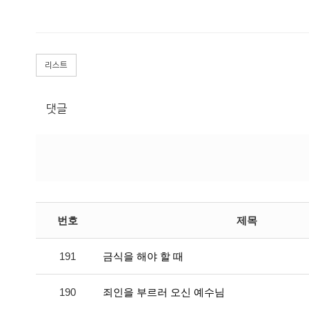
리스트
댓글
번호
제목
191
금식을 해야 할 때
190
죄인을 부르러 오신 예수님